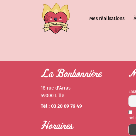
Mes réalisations
À
La Bonbonnière
Ne
18 rue d'Arras
Ema
59000 Lille
Tél : 03 20 09 76 49
pol
Horaires