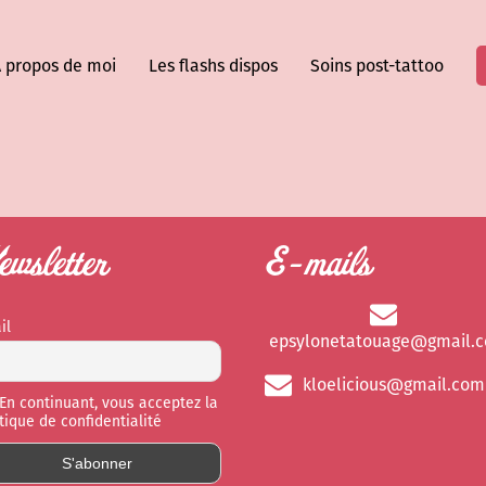
 propos de moi
Les flashs dispos
Soins post-tattoo
wsletter
E-mails
il
epsylonetatouage@gmail.
kloelicious@gmail.com
En continuant, vous acceptez la
itique de confidentialité