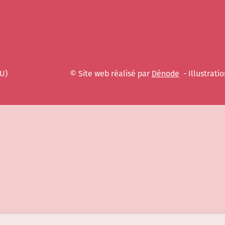
EU)
© Site web réalisé par
Dénode
- Illustratio