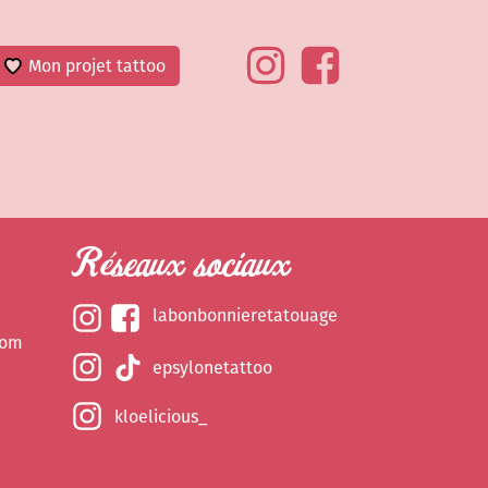
Mon projet tattoo
Réseaux sociaux
labonbonnieretatouage
com
epsylonetattoo
kloelicious_