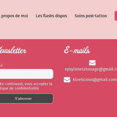
 propos de moi
Les flashs dispos
Soins post-tattoo
wsletter
E-mails
il
epsylonetatouage@gmail.
kloelicious@gmail.com
En continuant, vous acceptez la
itique de confidentialité