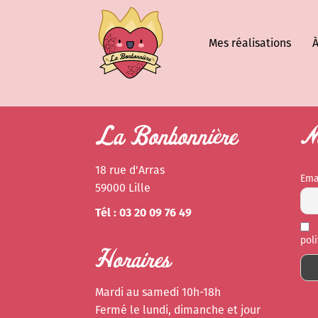
Mes réalisations
À
La Bonbonnière
Ne
18 rue d'Arras
Ema
59000 Lille
Tél : 03 20 09 76 49
pol
Horaires
Mardi au samedi 10h-18h
Fermé le lundi, dimanche et jour