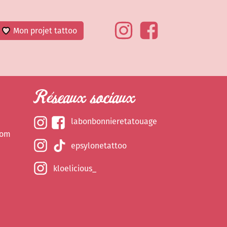
Mon projet tattoo
Réseaux sociaux
labonbonnieretatouage
com
epsylonetattoo
kloelicious_