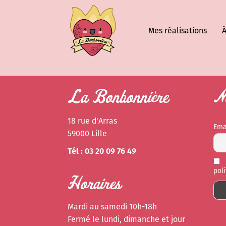
Mes réalisations
À
La Bonbonnière
Ne
18 rue d'Arras
Ema
59000 Lille
Tél : 03 20 09 76 49
pol
Horaires
Mardi au samedi 10h-18h
Fermé le lundi, dimanche et jour