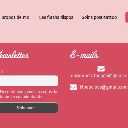
 propos de moi
Les flashs dispos
Soins post-tattoo
wsletter
E-mails
il
epsylonetatouage@gmail.
kloelicious@gmail.com
En continuant, vous acceptez la
itique de confidentialité