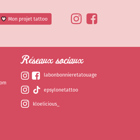
Mon projet tattoo
Réseaux sociaux
labonbonnieretatouage
com
epsylonetattoo
kloelicious_