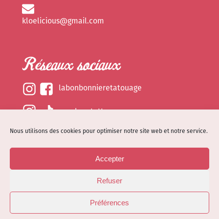
kloelicious@gmail.com
Réseaux sociaux
labonbonnieretatouage
epsylonetattoo
Nous utilisons des cookies pour optimiser notre site web et notre service.
kloelicious_
Accepter
Mentions légales
Refuser
Politique de cookies (EU)
© Site web réalisé par
Dénode
- Illustrations par
Préférences
Kloelicioustattoo tous droits réservés