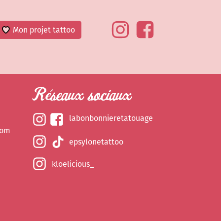
Mon projet tattoo
Réseaux sociaux
labonbonnieretatouage
com
epsylonetattoo
kloelicious_