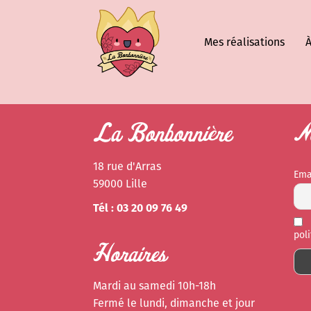
Mes réalisations
À
La Bonbonnière
Ne
18 rue d'Arras
Ema
59000 Lille
Tél : 03 20 09 76 49
pol
Horaires
Mardi au samedi 10h-18h
Fermé le lundi, dimanche et jour