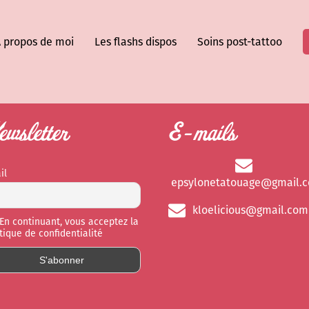
 propos de moi
Les flashs dispos
Soins post-tattoo
wsletter
E-mails
il
epsylonetatouage@gmail.
kloelicious@gmail.com
En continuant, vous acceptez la
itique de confidentialité