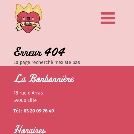
Erreur 404
La page recherché n'existe pas
La Bonbonnière
18 rue d'Arras
59000 Lille
Tél : 03 20 09 76 49
Horaires