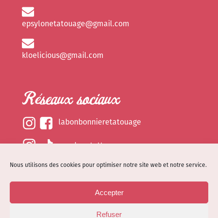
epsylonetatouage@gmail.com
kloelicious@gmail.com
Réseaux sociaux
labonbonnieretatouage
epsylonetattoo
Nous utilisons des cookies pour optimiser notre site web et notre service.
kloelicious_
Accepter
Mentions légales
Refuser
Politique de cookies (EU)