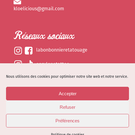
kloelicious@gmail.com
Réseaux sociaux
labonbonnieretatouage
epsylonetattoo
Nous utilisons des cookies pour optimiser notre site web et notre service.
kloelicious_
Accepter
Mentions légales
Refuser
Politique de cookies (EU)
© Site web réalisé par
Dénode
- Illustrations par
Préférences
Kloelicioustattoo tous droits réservés
Politique de cookies