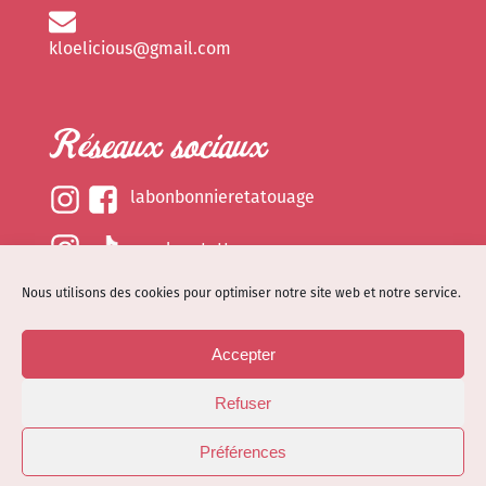
kloelicious@gmail.com
Réseaux sociaux
labonbonnieretatouage
epsylonetattoo
Nous utilisons des cookies pour optimiser notre site web et notre service.
kloelicious_
Accepter
Mentions légales
Refuser
Politique de cookies (EU)
© Site web réalisé par
Dénode
- Illustrations par
Préférences
Kloelicioustattoo tous droits réservés