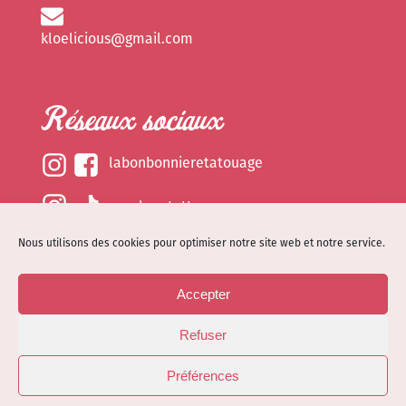
kloelicious@gmail.com
Réseaux sociaux
labonbonnieretatouage
epsylonetattoo
Nous utilisons des cookies pour optimiser notre site web et notre service.
kloelicious_
Accepter
Mentions légales
Refuser
Politique de cookies (EU)
© Site web réalisé par
Dénode
- Illustrations par
Préférences
Kloelicioustattoo tous droits réservés