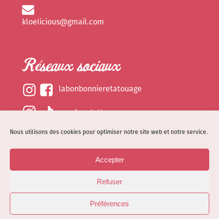
kloelicious@gmail.com
Réseaux sociaux
labonbonnieretatouage
epsylonetattoo
Nous utilisons des cookies pour optimiser notre site web et notre service.
kloelicious_
Accepter
Mentions légales
Refuser
Politique de cookies (EU)
© Site web réalisé par
Dénode
- Illustrations par
Préférences
Kloelicioustattoo tous droits réservés