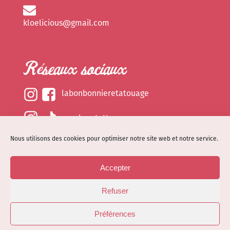
kloelicious@gmail.com
Réseaux sociaux
labonbonnieretatouage
epsylonetattoo
Nous utilisons des cookies pour optimiser notre site web et notre service.
kloelicious_
Accepter
Mentions légales
Refuser
Politique de cookies (EU)
© Site web réalisé par
Dénode
- Illustrations par
Préférences
Kloelicioustattoo tous droits réservés