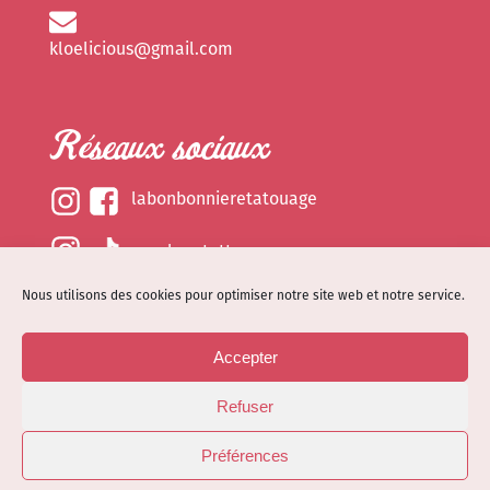
kloelicious@gmail.com
Réseaux sociaux
labonbonnieretatouage
epsylonetattoo
Nous utilisons des cookies pour optimiser notre site web et notre service.
kloelicious_
Accepter
Mentions légales
Refuser
Politique de cookies (EU)
© Site web réalisé par
Dénode
- Illustrations par
Préférences
Kloelicioustattoo tous droits réservés