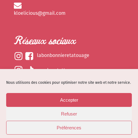
kloelicious@gmail.com
Réseaux sociaux
labonbonnieretatouage
epsylonetattoo
Nous utilisons des cookies pour optimiser notre site web et notre service.
kloelicious_
Accepter
Mentions légales
Refuser
Politique de cookies (EU)
© Site web réalisé par
Dénode
- Illustrations par
Préférences
Kloelicioustattoo tous droits réservés