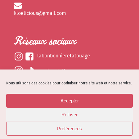
kloelicious@gmail.com
Réseaux sociaux
labonbonnieretatouage
epsylonetattoo
Nous utilisons des cookies pour optimiser notre site web et notre service.
kloelicious_
Accepter
Mentions légales
Refuser
Politique de cookies (EU)
© Site web réalisé par
Dénode
- Illustrations par
Préférences
Kloelicioustattoo tous droits réservés