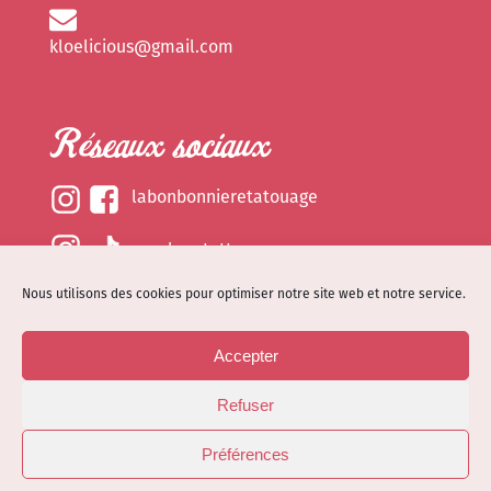
kloelicious@gmail.com
Réseaux sociaux
labonbonnieretatouage
epsylonetattoo
Nous utilisons des cookies pour optimiser notre site web et notre service.
kloelicious_
Accepter
Mentions légales
Refuser
Politique de cookies (EU)
© Site web réalisé par
Dénode
- Illustrations par
Préférences
Kloelicioustattoo tous droits réservés