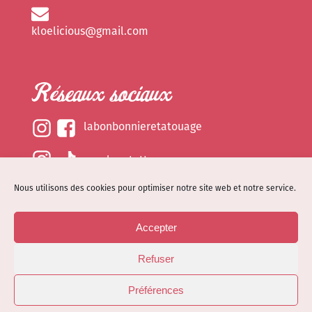
kloelicious@gmail.com
Réseaux sociaux
labonbonnieretatouage
epsylonetattoo
Nous utilisons des cookies pour optimiser notre site web et notre service.
kloelicious_
Accepter
Mentions légales
Refuser
Politique de cookies (EU)
© Site web réalisé par
Dénode
- Illustrations par
Préférences
Kloelicioustattoo tous droits réservés