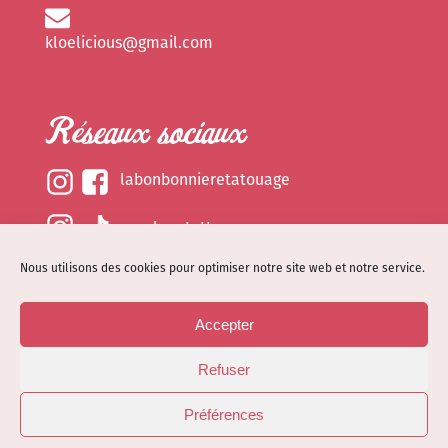
kloelicious@gmail.com
Réseaux sociaux
labonbonnieretatouage
epsylonetattoo
Nous utilisons des cookies pour optimiser notre site web et notre service.
kloelicious_
Accepter
Mentions légales
Refuser
Politique de cookies (EU)
© Site web réalisé par
Dénode
- Illustrations par
Préférences
Kloelicioustattoo tous droits réservés