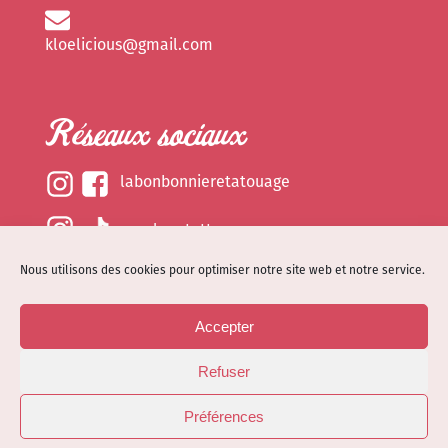
kloelicious@gmail.com
Réseaux sociaux
labonbonnieretatouage
epsylonetattoo
Nous utilisons des cookies pour optimiser notre site web et notre service.
kloelicious_
Accepter
Mentions légales
Refuser
Politique de cookies (EU)
© Site web réalisé par
Dénode
- Illustrations par
Préférences
Kloelicioustattoo tous droits réservés