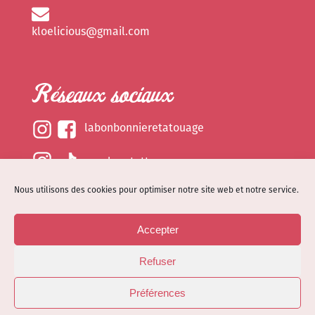
kloelicious@gmail.com
Réseaux sociaux
labonbonnieretatouage
epsylonetattoo
Nous utilisons des cookies pour optimiser notre site web et notre service.
kloelicious_
Accepter
Mentions légales
Refuser
Politique de cookies (EU)
© Site web réalisé par
Dénode
- Illustrations par
Préférences
Kloelicioustattoo tous droits réservés