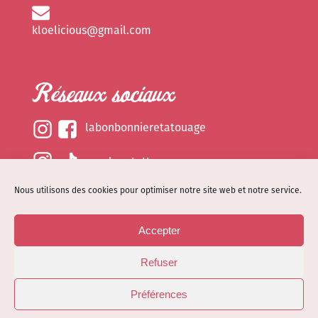
kloelicious@gmail.com
Réseaux sociaux
labonbonnieretatouage
epsylonetattoo
Nous utilisons des cookies pour optimiser notre site web et notre service.
kloelicious_
Accepter
Mentions légales
Refuser
Politique de cookies (EU)
© Site web réalisé par
Dénode
- Illustrations par
Préférences
Kloelicioustattoo tous droits réservés