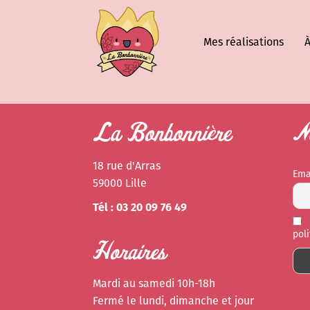
Mes réalisations
À
La Bonbonnière
Ne
18 rue d'Arras
Ema
59000 Lille
Tél : 03 20 09 76 49
pol
Horaires
Mardi au samedi 10h-18h
Fermé le lundi, dimanche et jour