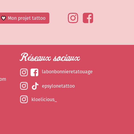
Mon projet tattoo
Réseaux sociaux
labonbonnieretatouage
com
epsylonetattoo
kloelicious_