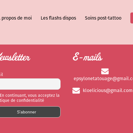
 propos de moi
Les flashs dispos
Soins post-tattoo
wsletter
E-mails
il
epsylonetatouage@gmail.
kloelicious@gmail.com
En continuant, vous acceptez la
itique de confidentialité