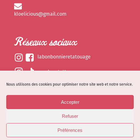
kloelicious@gmail.com
Réseaux sociaux
labonbonnieretatouage
epsylonetattoo
Nous utilisons des cookies pour optimiser notre site web et notre service.
kloelicious_
Accepter
Mentions légales
Refuser
Politique de cookies (EU)
© Site web réalisé par
Dénode
- Illustrations par
Préférences
Kloelicioustattoo tous droits réservés