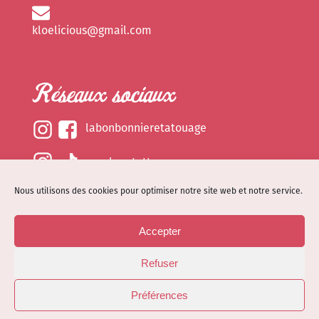
kloelicious@gmail.com
Réseaux sociaux
labonbonnieretatouage
epsylonetattoo
Nous utilisons des cookies pour optimiser notre site web et notre service.
kloelicious_
Accepter
Mentions légales
Refuser
Politique de cookies (EU)
© Site web réalisé par
Dénode
- Illustrations par
Préférences
Kloelicioustattoo tous droits réservés