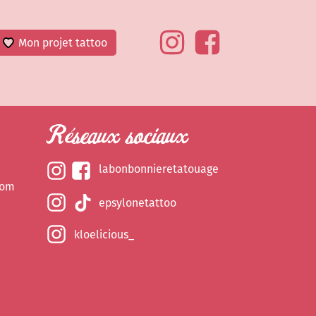
Mon projet tattoo
Réseaux sociaux
labonbonnieretatouage
com
epsylonetattoo
kloelicious_