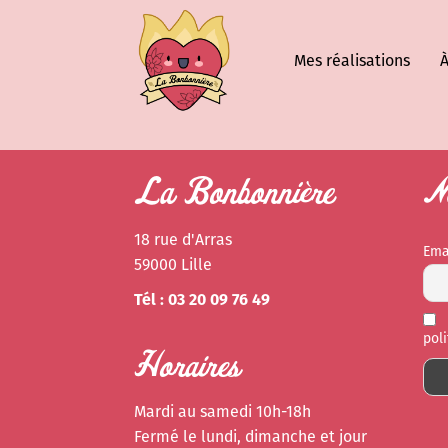
Mes réalisations
À
La Bonbonnière
Ne
18 rue d'Arras
Ema
59000 Lille
Tél : 03 20 09 76 49
pol
Horaires
Mardi au samedi 10h-18h
Fermé le lundi, dimanche et jour