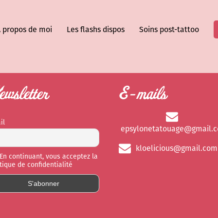
 propos de moi
Les flashs dispos
Soins post-tattoo
wsletter
E-mails
il
epsylonetatouage@gmail.
kloelicious@gmail.com
En continuant, vous acceptez la
itique de confidentialité