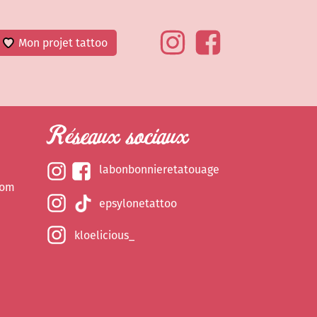
Mon projet tattoo
Réseaux sociaux
labonbonnieretatouage
com
epsylonetattoo
kloelicious_