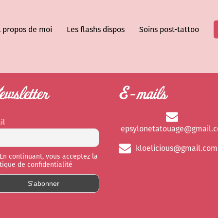
 propos de moi
Les flashs dispos
Soins post-tattoo
wsletter
E-mails
il
epsylonetatouage@gmail.
kloelicious@gmail.com
En continuant, vous acceptez la
itique de confidentialité