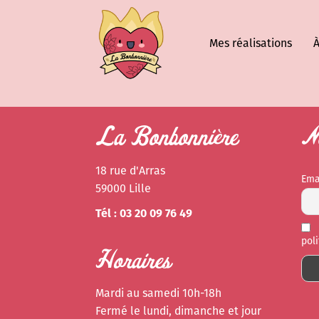
Mes réalisations
À
La Bonbonnière
Ne
18 rue d'Arras
Ema
59000 Lille
Tél : 03 20 09 76 49
pol
Horaires
Mardi au samedi 10h-18h
Fermé le lundi, dimanche et jour