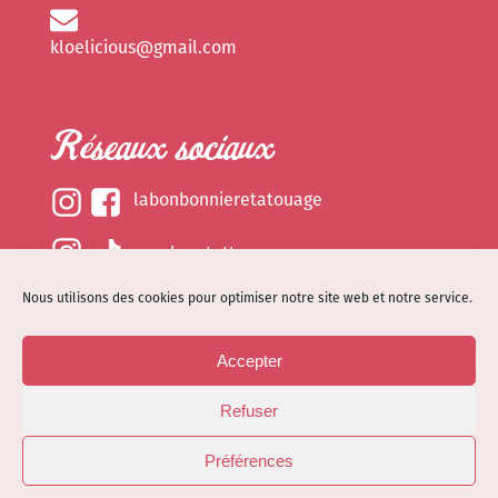
kloelicious@gmail.com
Réseaux sociaux
labonbonnieretatouage
epsylonetattoo
Nous utilisons des cookies pour optimiser notre site web et notre service.
kloelicious_
Accepter
Mentions légales
Refuser
Politique de cookies (EU)
© Site web réalisé par
Dénode
- Illustrations par
Préférences
Kloelicioustattoo tous droits réservés