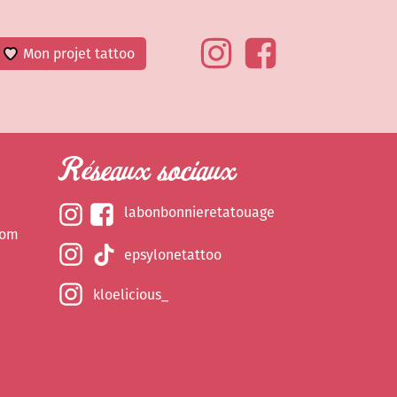
Mon projet tattoo
Réseaux sociaux
labonbonnieretatouage
com
epsylonetattoo
kloelicious_