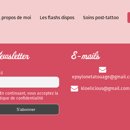
 propos de moi
Les flashs dispos
Soins post-tattoo
wsletter
E-mails
il
epsylonetatouage@gmail.
kloelicious@gmail.com
En continuant, vous acceptez la
itique de confidentialité