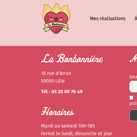
Mes réalisations
À
La Bonbonnière
Ne
18 rue d'Arras
Ema
59000 Lille
Tél : 03 20 09 76 49
pol
Horaires
Mardi au samedi 10h-18h
Fermé le lundi, dimanche et jour