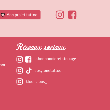
Mon projet tattoo
Réseaux sociaux
labonbonnieretatouage
com
epsylonetattoo
kloelicious_