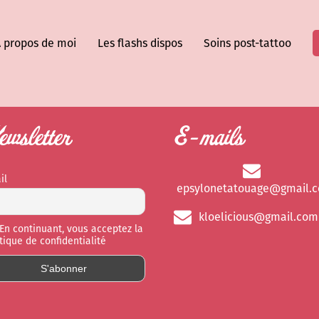
 propos de moi
Les flashs dispos
Soins post-tattoo
wsletter
E-mails
il
epsylonetatouage@gmail.
kloelicious@gmail.com
En continuant, vous acceptez la
itique de confidentialité