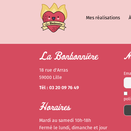
Mes réalisations
À
La Bonbonnière
Ne
18 rue d'Arras
Ema
59000 Lille
Tél : 03 20 09 76 49
pol
Horaires
Mardi au samedi 10h-18h
Fermé le lundi, dimanche et jour