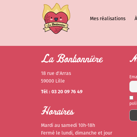
Mes réalisations
À
La Bonbonnière
Ne
18 rue d'Arras
Ema
59000 Lille
Tél : 03 20 09 76 49
pol
Horaires
Mardi au samedi 10h-18h
Fermé le lundi, dimanche et jour