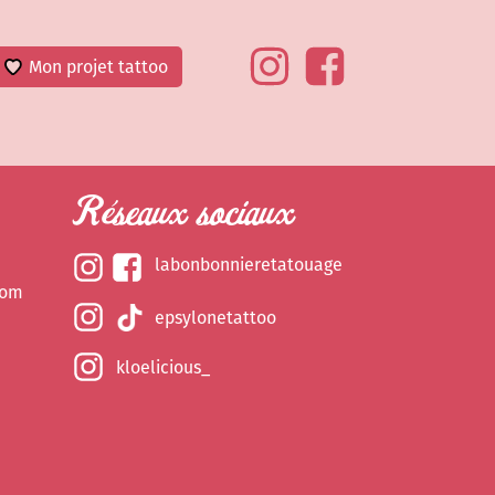
Mon projet tattoo
Réseaux sociaux
labonbonnieretatouage
com
epsylonetattoo
kloelicious_