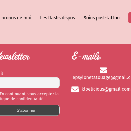
 propos de moi
Les flashs dispos
Soins post-tattoo
wsletter
E-mails
il
epsylonetatouage@gmail.
kloelicious@gmail.com
En continuant, vous acceptez la
itique de confidentialité