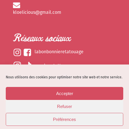
kloelicious@gmail.com
Réseaux sociaux
labonbonnieretatouage
epsylonetattoo
Nous utilisons des cookies pour optimiser notre site web et notre service.
kloelicious_
Accepter
Mentions légales
Refuser
Politique de cookies (EU)
© Site web réalisé par
Dénode
- Illustrations par
Préférences
Kloelicioustattoo tous droits réservés