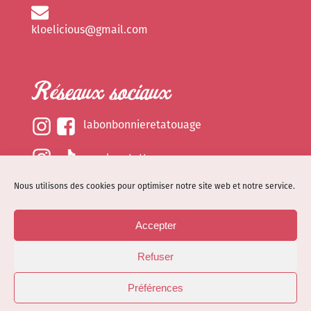
kloelicious@gmail.com
Réseaux sociaux
labonbonnieretatouage
epsylonetattoo
Nous utilisons des cookies pour optimiser notre site web et notre service.
kloelicious_
Accepter
Mentions légales
Refuser
Politique de cookies (EU)
© Site web réalisé par
Dénode
- Illustrations par
Préférences
Kloelicioustattoo tous droits réservés