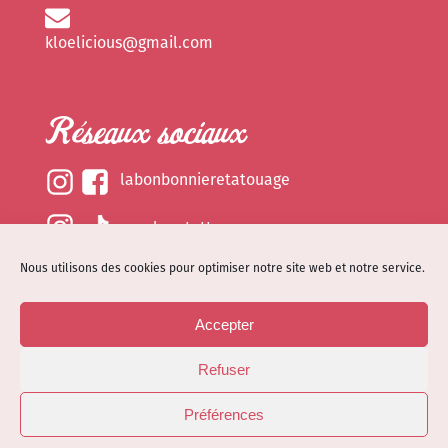
kloelicious@gmail.com
Réseaux sociaux
labonbonnieretatouage
epsylonetattoo
Nous utilisons des cookies pour optimiser notre site web et notre service.
kloelicious_
Accepter
Mentions légales
Refuser
Politique de cookies (EU)
© Site web réalisé par
Dénode
- Illustrations par
Préférences
Kloelicioustattoo tous droits réservés