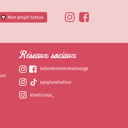
Mon projet tattoo
Réseaux sociaux
labonbonnieretatouage
com
epsylonetattoo
kloelicious_