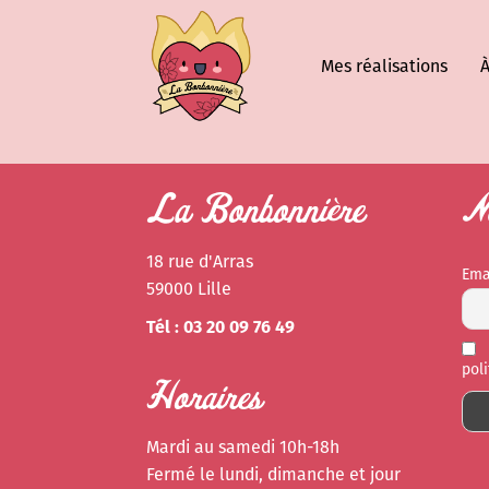
Mes réalisations
À
La Bonbonnière
Ne
18 rue d'Arras
Ema
59000 Lille
Tél : 03 20 09 76 49
pol
Horaires
Mardi au samedi 10h-18h
Fermé le lundi, dimanche et jour