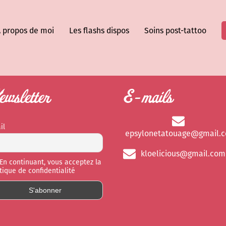
 propos de moi
Les flashs dispos
Soins post-tattoo
wsletter
E-mails
il
epsylonetatouage@gmail.
kloelicious@gmail.com
En continuant, vous acceptez la
itique de confidentialité