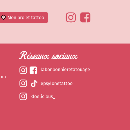
Mon projet tattoo
Réseaux sociaux
labonbonnieretatouage
com
epsylonetattoo
kloelicious_