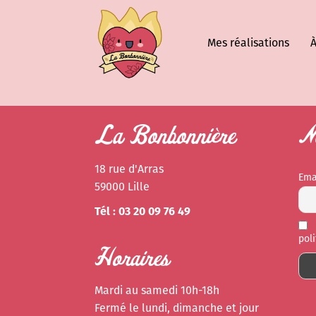
Mes réalisations
À
La Bonbonnière
Ne
18 rue d'Arras
Ema
59000 Lille
Tél : 03 20 09 76 49
pol
Horaires
Mardi au samedi 10h-18h
Fermé le lundi, dimanche et jour