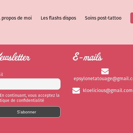
 propos de moi
Les flashs dispos
Soins post-tattoo
wsletter
E-mails
il
epsylonetatouage@gmail.
kloelicious@gmail.com
En continuant, vous acceptez la
itique de confidentialité