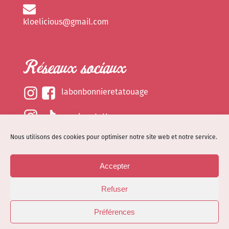
kloelicious@gmail.com
Réseaux sociaux
labonbonnieretatouage
epsylonetattoo
Nous utilisons des cookies pour optimiser notre site web et notre service.
kloelicious_
Accepter
Mentions légales
Refuser
Politique de cookies (EU)
© Site web réalisé par
Dénode
- Illustrations par
Préférences
Kloelicioustattoo tous droits réservés