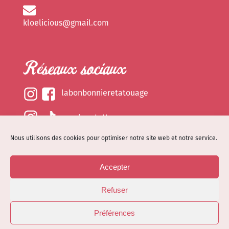
kloelicious@gmail.com
Réseaux sociaux
labonbonnieretatouage
epsylonetattoo
Nous utilisons des cookies pour optimiser notre site web et notre service.
kloelicious_
Accepter
Mentions légales
Refuser
Politique de cookies (EU)
© Site web réalisé par
Dénode
- Illustrations par
Préférences
Kloelicioustattoo tous droits réservés