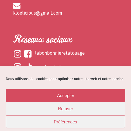
kloelicious@gmail.com
Réseaux sociaux
labonbonnieretatouage
epsylonetattoo
Nous utilisons des cookies pour optimiser notre site web et notre service.
kloelicious_
Accepter
Mentions légales
Refuser
Politique de cookies (EU)
© Site web réalisé par
Dénode
- Illustrations par
Préférences
Kloelicioustattoo tous droits réservés