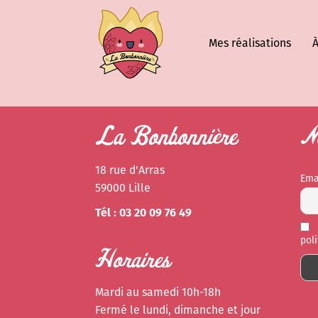
Mes réalisations
À
La Bonbonnière
Ne
18 rue d'Arras
Ema
59000 Lille
Tél : 03 20 09 76 49
pol
Horaires
Mardi au samedi 10h-18h
Fermé le lundi, dimanche et jour