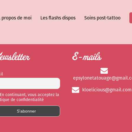
 propos de moi
Les flashs dispos
Soins post-tattoo
wsletter
E-mails
il
epsylonetatouage@gmail.
kloelicious@gmail.com
En continuant, vous acceptez la
itique de confidentialité