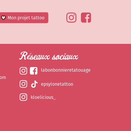
Mon projet tattoo
Réseaux sociaux
labonbonnieretatouage
com
epsylonetattoo
kloelicious_