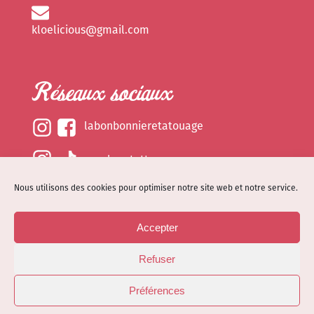
kloelicious@gmail.com
Réseaux sociaux
labonbonnieretatouage
epsylonetattoo
Nous utilisons des cookies pour optimiser notre site web et notre service.
kloelicious_
Accepter
Mentions légales
Refuser
Politique de cookies (EU)
© Site web réalisé par
Dénode
- Illustrations par
Préférences
Kloelicioustattoo tous droits réservés