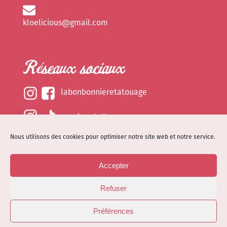
kloelicious@gmail.com
Réseaux sociaux
labonbonnieretatouage
epsylonetattoo
Nous utilisons des cookies pour optimiser notre site web et notre service.
kloelicious_
Accepter
Mentions légales
Refuser
Politique de cookies (EU)
© Site web réalisé par
Dénode
- Illustrations par
Préférences
Kloelicioustattoo tous droits réservés