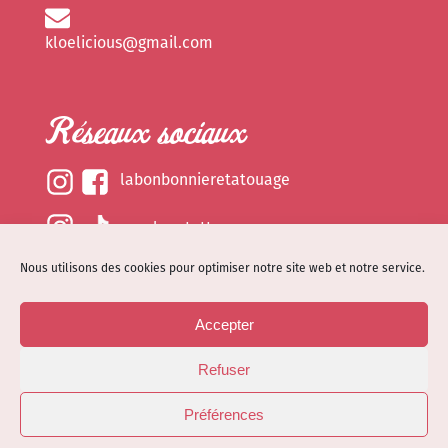
kloelicious@gmail.com
Réseaux sociaux
labonbonnieretatouage
epsylonetattoo
Nous utilisons des cookies pour optimiser notre site web et notre service.
kloelicious_
Accepter
Mentions légales
Refuser
Politique de cookies (EU)
© Site web réalisé par
Dénode
- Illustrations par
Préférences
Kloelicioustattoo tous droits réservés