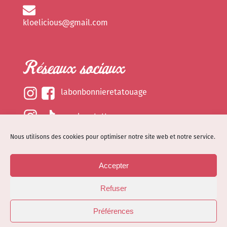
kloelicious@gmail.com
Réseaux sociaux
labonbonnieretatouage
epsylonetattoo
Nous utilisons des cookies pour optimiser notre site web et notre service.
kloelicious_
Accepter
Mentions légales
Refuser
Politique de cookies (EU)
© Site web réalisé par
Dénode
- Illustrations par
Préférences
Kloelicioustattoo tous droits réservés