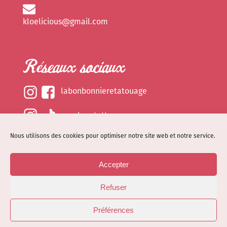
kloelicious@gmail.com
Réseaux sociaux
labonbonnieretatouage
epsylonetattoo
Nous utilisons des cookies pour optimiser notre site web et notre service.
kloelicious_
Accepter
Mentions légales
Refuser
Politique de cookies (EU)
© Site web réalisé par
Dénode
- Illustrations par
Préférences
Kloelicioustattoo tous droits réservés