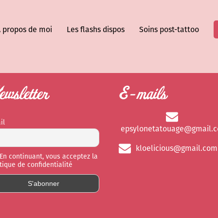
 propos de moi
Les flashs dispos
Soins post-tattoo
wsletter
E-mails
il
epsylonetatouage@gmail.
kloelicious@gmail.com
En continuant, vous acceptez la
itique de confidentialité