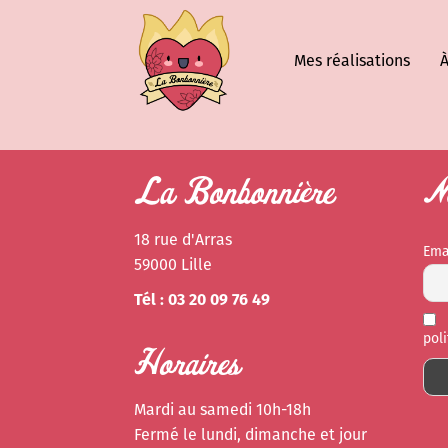
Mes réalisations
À
La Bonbonnière
Ne
18 rue d'Arras
Ema
59000 Lille
Tél : 03 20 09 76 49
pol
Horaires
Mardi au samedi 10h-18h
Fermé le lundi, dimanche et jour