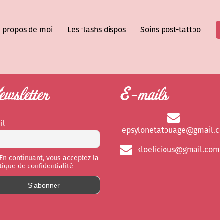
 propos de moi
Les flashs dispos
Soins post-tattoo
wsletter
E-mails
il
epsylonetatouage@gmail.
kloelicious@gmail.com
En continuant, vous acceptez la
itique de confidentialité