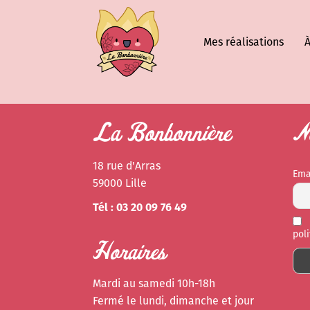
Mes réalisations
À
La Bonbonnière
Ne
18 rue d'Arras
Ema
59000 Lille
Tél : 03 20 09 76 49
pol
Horaires
Mardi au samedi 10h-18h
Fermé le lundi, dimanche et jour