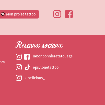
Mon projet tattoo
Réseaux sociaux
labonbonnieretatouage
com
epsylonetattoo
kloelicious_