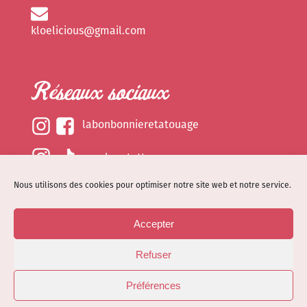
kloelicious@gmail.com
Réseaux sociaux
labonbonnieretatouage
epsylonetattoo
Nous utilisons des cookies pour optimiser notre site web et notre service.
kloelicious_
Accepter
Mentions légales
Refuser
Politique de cookies (EU)
© Site web réalisé par
Dénode
- Illustrations par
Préférences
Kloelicioustattoo tous droits réservés