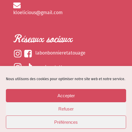
kloelicious@gmail.com
Réseaux sociaux
labonbonnieretatouage
epsylonetattoo
Nous utilisons des cookies pour optimiser notre site web et notre service.
kloelicious_
Accepter
Mentions légales
Refuser
Politique de cookies (EU)
© Site web réalisé par
Dénode
- Illustrations par
Préférences
Kloelicioustattoo tous droits réservés