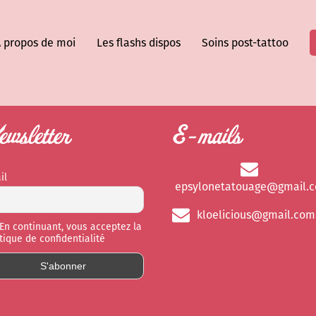
 propos de moi
Les flashs dispos
Soins post-tattoo
wsletter
E-mails
il
epsylonetatouage@gmail.
kloelicious@gmail.com
En continuant, vous acceptez la
itique de confidentialité