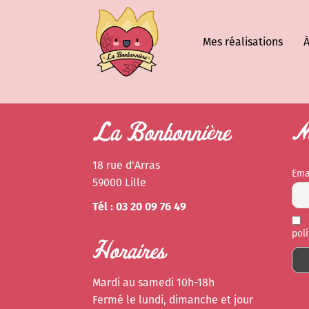
Mes réalisations
À
La Bonbonnière
Ne
18 rue d'Arras
Ema
59000 Lille
Tél : 03 20 09 76 49
pol
Horaires
Mardi au samedi 10h-18h
Fermé le lundi, dimanche et jour