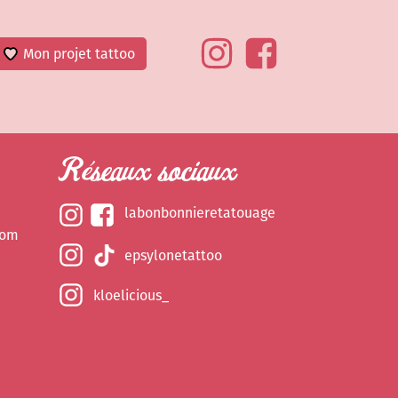
Mon projet tattoo
Réseaux sociaux
labonbonnieretatouage
com
epsylonetattoo
kloelicious_