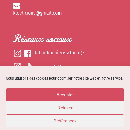
kloelicious@gmail.com
Réseaux sociaux
labonbonnieretatouage
epsylonetattoo
Nous utilisons des cookies pour optimiser notre site web et notre service.
kloelicious_
Accepter
Mentions légales
Refuser
Politique de cookies (EU)
© Site web réalisé par
Dénode
- Illustrations par
Préférences
Kloelicioustattoo tous droits réservés