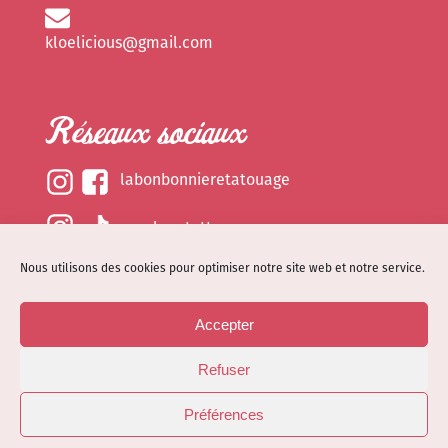
kloelicious@gmail.com
Réseaux sociaux
labonbonnieretatouage
epsylonetattoo
Nous utilisons des cookies pour optimiser notre site web et notre service.
kloelicious_
Accepter
Mentions légales
Refuser
Politique de cookies (EU)
© Site web réalisé par
Dénode
- Illustrations par
Préférences
Kloelicioustattoo tous droits réservés